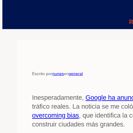
R
Escrito por
nunes
en
general
Inesperadamente,
Google ha anun
tráfico reales. La noticia se me co
overcoming bias
, que identifica l
construir ciudades más grandes.