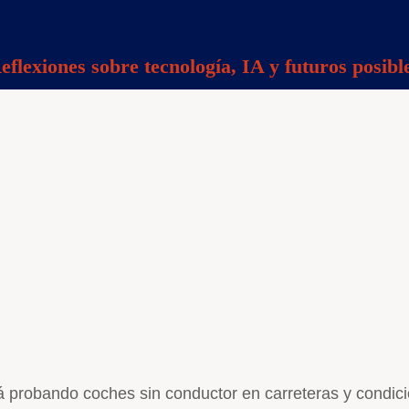
eflexiones sobre tecnología, IA y futuros posibl
 probando coches sin conductor en carreteras y condicio