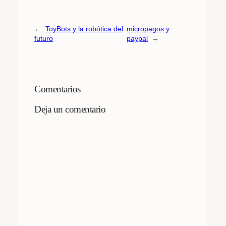
←
ToyBots y la robótica del
micropagos y
futuro
paypal
→
Comentarios
Deja un comentario