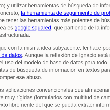
o) y utilizar herramientas de búsqueda de info
concreto,
la herramienta de seguimiento de pr
be tener las herramientas más potentes de bús
nea es
google squared
, que partiendo de la in
estructurada.
 que con la misma idea subyacente, lei hace po
 de datos
. Aunque la reflexión de Ignacio est
, el uso del modelo de base de datos para todo
entas de búsqueda de información en textos pa
romper ese abuso.
, las aplicaciones convencionales que almacena
 muy rígidas (formularios con multitud de cam
 texto libremente del que se pueda extraer inf