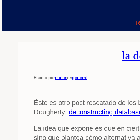
R
la 
Escrito por
nunes
en
general
Éste es otro post rescatado de los
Dougherty:
deconstructing databas
La idea que expone es que en ciert
sino que plantea cómo alternativa