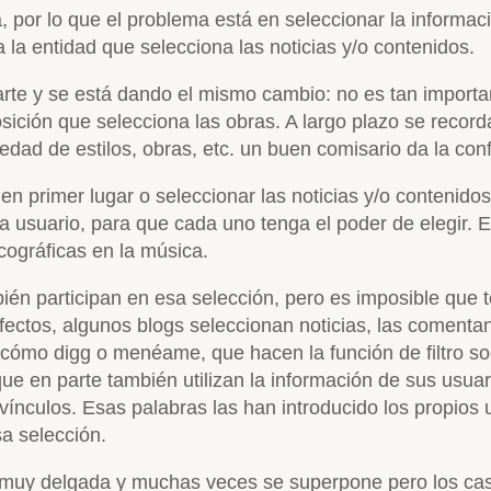
a, por lo que el problema está en seleccionar la informaci
a la entidad que selecciona las noticias y/o contenidos.
e y se está dando el mismo cambio: no es tan important
sición que selecciona las obras. A largo plazo se recorda
iedad de estilos, obras, etc. un buen comisario da la co
 en primer lugar o seleccionar las noticias y/o conteni
 usuario, para que cada uno tenga el poder de elegir. E
scográficas en la música.
bién participan en esa selección, pero es imposible que 
erfectos, algunos blogs seleccionan noticias, las comenta
s cómo digg o menéame, que hacen la función de filtro soci
e en parte también utilizan la información de sus usuar
ínculos. Esas palabras las han introducido los propios us
sa selección.
 muy delgada y muchas veces se superpone pero los caso