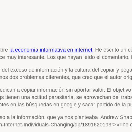
obre
la economía informativa en internet
. He escrito un 
ce muy interesante. Los que hayan leído el comentario, 
m del exceso de información y la cultura del copiar y pe
os dos problemas diferentes, que creo que el autor origi
ican a copiar información sin aportar valor. El objetivo
gs tienen una actitud parasitaria, se aprovechan del tra
ntes en las búsquedas en google y sacar partido de la pu
so a la información, que ya nos planteaba Andrew Shapi
-Internet-Individuals-Changing/dp/1891620193″>»The co