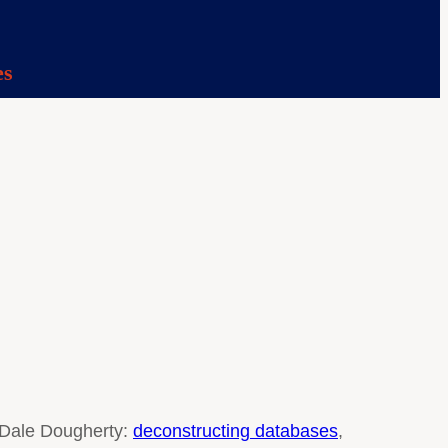
es
e Dale Dougherty:
deconstructing databases
,