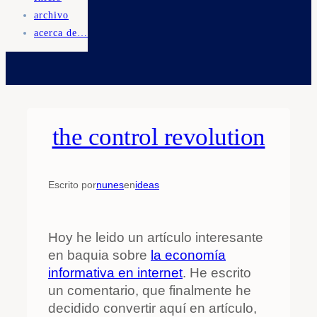
archivo
acerca de…
the control revolution
Escrito por
nunes
en
ideas
Hoy he leido un artículo interesante
en baquia sobre
la economía
informativa en internet
. He escrito
un comentario, que finalmente he
decidido convertir aquí en artículo,