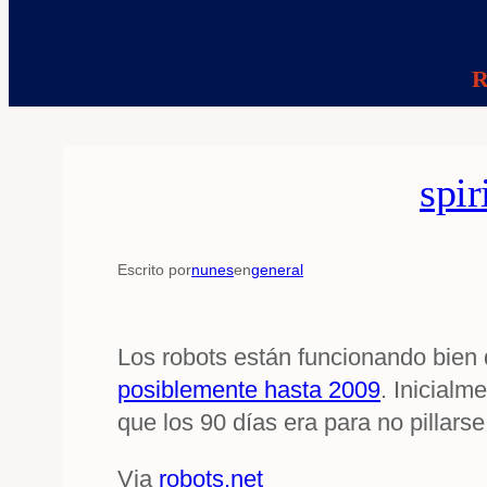
R
spir
Escrito por
nunes
en
general
Los robots están funcionando bien
posiblemente hasta 2009
. Inicial
que los 90 días era para no pillars
Via
robots.net