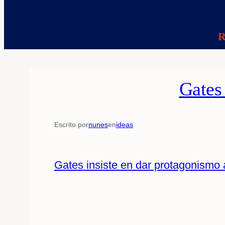
R
Gates 
Escrito por
nunes
en
ideas
Gates insiste en dar protagonismo a