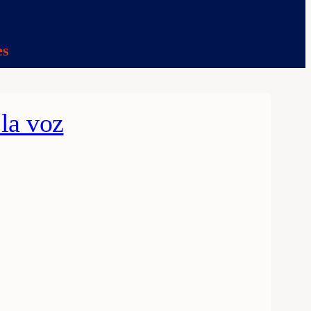
es
 la voz