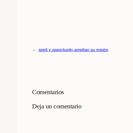
←
spirit y opportunity amplían su misión
Comentarios
Deja un comentario