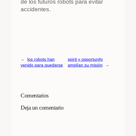
de los futuros robots para evitar
accidentes.
←
los robots han
spirit y opportunity
venido para quedarse
amplían su misión
→
Comentarios
Deja un comentario