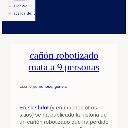
archivo
acerca de…
cañón robotizado
mata a 9 personas
Escrito por
nunes
en
general
En
slashdot
(y en muchos otros
sitios) se ha publicado la historia de
un cañón robotizado que ha perdido