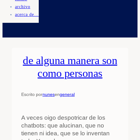
archivo
acerca de…
de alguna manera son
como personas
Escrito por
nunes
en
general
A veces oigo despotricar de los
chatbots: que alucinan, que no
tienen ni idea, que se lo inventan