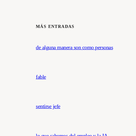
MÁS ENTRADAS
de alguna manera son como personas
fable
sentirse jefe
lo que sabemos del empleo y la IA