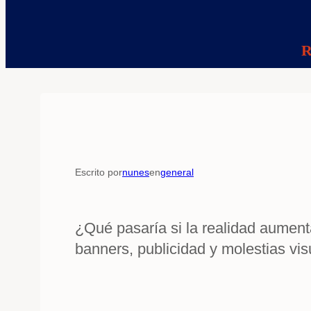
R
Escrito por
nunes
en
general
¿Qué pasaría si la realidad aument
banners, publicidad y molestias vi