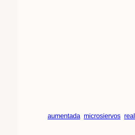
aumentada
microsiervos
rea