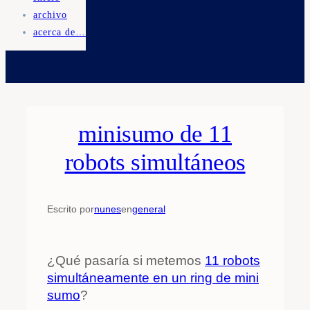
archivo
acerca de…
minisumo de 11
robots simultáneos
Escrito por
nunes
en
general
¿Qué pasaría si metemos
11 robots
simultáneamente en un ring de mini
sumo
?