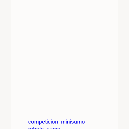
competicion
minisumo
robots
sumo