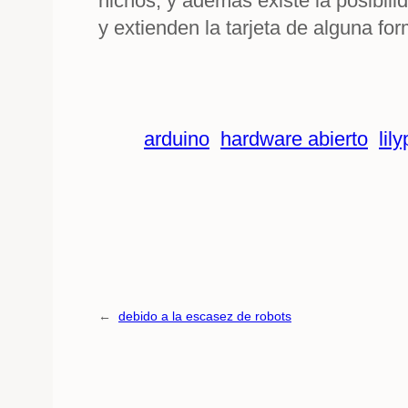
nichos, y además existe la posibili
y extienden la tarjeta de alguna for
arduino
hardware abierto
lil
←
debido a la escasez de robots