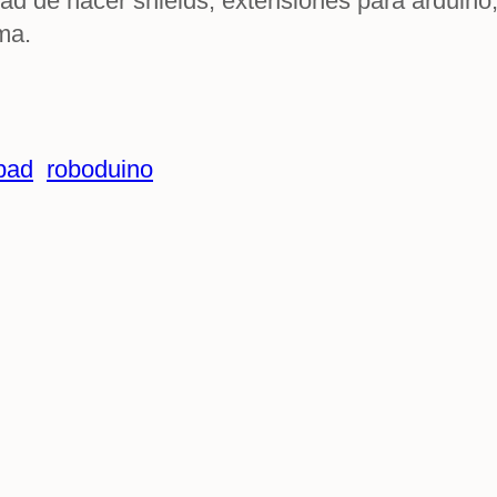
dad de hacer shields, extensiones para arduino
ma.
ypad
roboduino