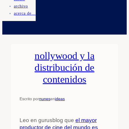
archivo
acerca de…
nollywood y la
distribución de
contenidos
Escrito por
nunes
en
ideas
Leo en gurusblog que
el mayor
productor de cine del mundo es