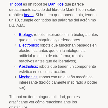
Trilobot
es un robot de
Dan Roe
que parece
directamente sacado del libro de Mark Tilden sobre
robótica
beam
. Si hubiera que ponerle nota, tendría
un 10, cumple con todos las palabras del acrónimo
B.E.A.M.:
B
iology:
robots inspirados en la biología antes
que en las máquinas y ordenadores.
E
lectronics:
robots que funcionan basados en
electrónica antes que en la inteligencia
artificial (o dicho de otra forma, robots
reactivos antes que deliberativos).
A
esthetics:
robots que tienen un componente
estético en su construcción.
M
echanics:
robots con un diseño mecánico
interesante (biológicamente inspirado a poder
ser).
Trilobot no tiene ninguna utilidad, pero es
gratificante ver cómo reacciona ante los
obstáculos…