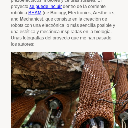
piezoeléctricos, motores y células solares. El
proyecto
se puede incluir
dentro de la corriente
robótica
BEAM
(de
B
iology,
E
lectronics,
A
esthetics,
and
M
echanics), que consiste en la creación de
robots con una electrónica lo más sencilla posible y
una estética y mecánica inspiradas en la biología.
Unas fotografías del proyecto que me han pasado
los autores: