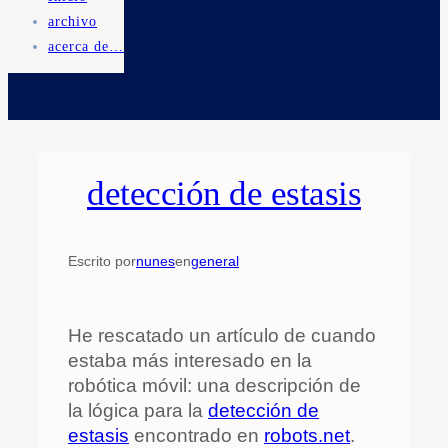
archivo
acerca de…
detección de estasis
Escrito por
nunes
en
general
He rescatado un artículo de cuando
estaba más interesado en la
robótica móvil: una descripción de
la lógica para la
detección de
estasis
encontrado en
robots.net
.