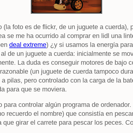
 (la foto es de flickr, de un juguete a cuerda)
ea se me ha ocurrido al comprar en lidl una li
s en
deal extreme
) ¿y si usamos la energía par
al de un juguete a cuerda: inicialmente se mov
amente. La duda es conseguir motores de baj
 razonable (un juguete de cuerda tampoco dur
r a pilas, pero controlado con la carga de la b
rda para que se moviera.
amo para controlar algún programa de ordenado
 no recuerdo el nombre) que consistía en pesca
 que girar el carrete para pescar los peces. C