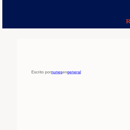
R
Escrito por
nunes
en
general