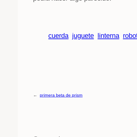
cuerda
juguete
linterna
robo
←
primera beta de prism