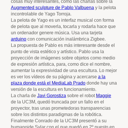
cosas muy interesantes, como las charlas sobre la
Augmented sculpture de Pablo Valbuena
y la pelota
incontrolable de Yago Torroja.
La pelota de Yago es un interfaz musical con forma
de pelota que al moverla, tocarla y rodarla hace que
un ordenador genere música. Usa una tarjeta
arduino
con comunicación inalámbrica Zigbee.
La propuesta de Pablo es más interesante desde el
punto de vista estético y artístico. Pablo usa la
proyección de imágenes sobre objetos como medio
de expresión artística, para, como dice el nombre,
aumentar la expresividad de una escultura. Lo mejor
es ver los vídeos de su página y acercarse
a la
plaza donde está el MediaLab Prado
donde hay una
versión de la escultura en funcionamiento.
La charla de
Javi Gorostiza
sobre el robot
Maggie
de la UC3M, quedó truncada por un fallo en el
proyector, tras unas prometedoras transparencias
sobre los distintos paradigmas de la robótica.
Finalmente Conrado de la UC3M presentó a su
humanoide Sylar con el que quedó en 2º puesto en