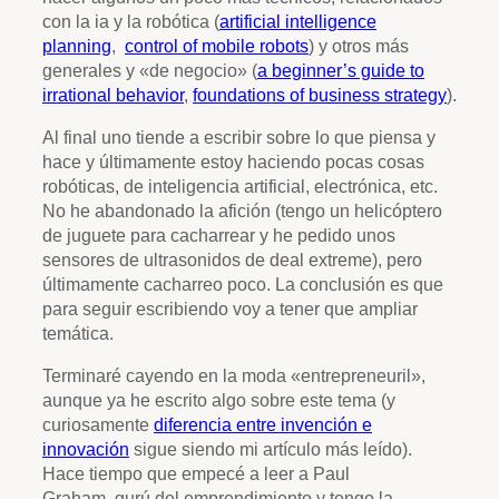
con la ia y la robótica (
artificial intelligence
planning
,
control of mobile robots
) y otros más
generales y «de negocio» (
a beginner’s guide to
irrational behavior
,
foundations of business strategy
).
Al final uno tiende a escribir sobre lo que piensa y
hace y últimamente estoy haciendo pocas cosas
robóticas, de inteligencia artificial, electrónica, etc.
No he abandonado la afición (tengo un helicóptero
de juguete para cacharrear y he pedido unos
sensores de ultrasonidos de deal extreme), pero
últimamente cacharreo poco. La conclusión es que
para seguir escribiendo voy a tener que ampliar
temática.
Terminaré cayendo en la moda «entrepreneuril»,
aunque ya he escrito algo sobre este tema (y
curiosamente
diferencia entre invención e
innovación
sigue siendo mi artículo más leído).
Hace tiempo que empecé a leer a Paul
Graham, gurú del emprendimiento y tengo la