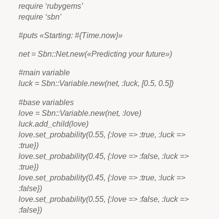
require ‘rubygems’
require ‘sbn’
#puts «Starting: #{Time.now}»
net = Sbn::Net.new(«Predicting your future»)
#main variable
luck = Sbn::Variable.new(net, :luck, [0.5, 0.5])
#base variables
love = Sbn::Variable.new(net, :love)
luck.add_child(love)
love.set_probability(0.55, {:love => :true, :luck =>
:true})
love.set_probability(0.45, {:love => :false, :luck =>
:true})
love.set_probability(0.45, {:love => :true, :luck =>
:false})
love.set_probability(0.55, {:love => :false, :luck =>
:false})