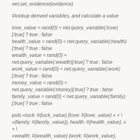
net.set_evidence(evidence)
#lookup derived variables, and calculate a value
love_value = rand(0) < net.query_variable(:love)
[:true] ? true : false
health_value = rand(0) < net.query_variable(:health)
[:true] ? true : false
wealth_value = rand(0) <
net.query_variable(:wealth)[:true] ? true : false
work_value = rand(0) < net.query_variable(:work)
[:true] ? true : false
money_value = rand(0) <
net.query_variable(:money)[:true] ? true : false
family_value = rand(0) < net.query_variable(:family)
[:true] ? true : false
puts «luck: #{luck_value} [love: #{love_value} » + \
«(family: #{family_value}), health: #{health_value}, »
+ \
«wealth: #{wealth_value} (work: #{work_value},