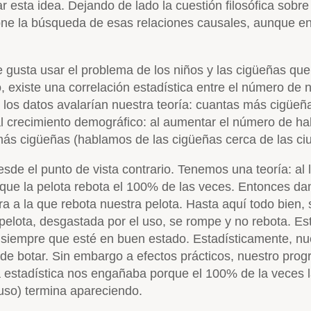
 esta idea. Dejando de lado la cuestión filosófica sobre 
pone la búsqueda de esas relaciones causales, aunque en
me gusta usar el problema de los niños y las cigüeñas q
, existe una correlación estadística entre el número de 
 y los datos avalarían nuestra teoría: cuantas más cigüeñ
al crecimiento demográfico: al aumentar el número de h
 más cigüeñas (hablamos de las cigüeñas cerca de las ci
de el punto de vista contrario. Tenemos una teoría: al l
ue la pelota rebota el 100% de las veces. Entonces d
ura a la que rebota nuestra pelota. Hasta aquí todo bien,
a pelota, desgastada por el uso, se rompe y no rebota. E
ta, siempre que esté en buen estado. Estadísticamente, n
ja de botar. Sin embargo a efectos prácticos, nuestro pro
 estadística nos engañaba porque el 100% de la veces la 
uso) termina apareciendo.