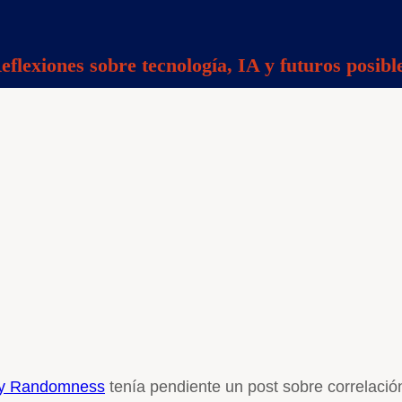
eflexiones sobre tecnología, IA y futuros posibl
by Randomness
tenía pendiente un post sobre correlació