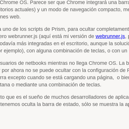
de Chrome OS. Parece ser que Chrome integrará una barra
escritorios actuales) y un modo de navegación compacto,
iones web.
a uno de los scripts de Prism, para ocultar completament
chero webrunner.js (aquí está mi versión de
webrunner.js
,
todavía más integradas en el escritorio, aunque la soluc
ejemplo), con alguna combinación de teclas, o con un m
suarios de netbooks mientras no llega Chrome OS. La ba
or ahora no se puede ocultar con la configuración de Pr
rra excepto cuando se está cargando una página, o bien 
ntana o mediante una combinación de teclas.
cto que es el sueño de muchos desarrolladores de aplica
tenemos oculta la barra de estado, sólo se muestra la a