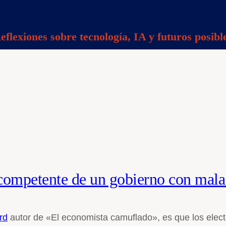
eflexiones sobre tecnología, IA y futuros posibl
competente de un gobierno con mala
rd
autor de «El economista camuflado», es que los electo