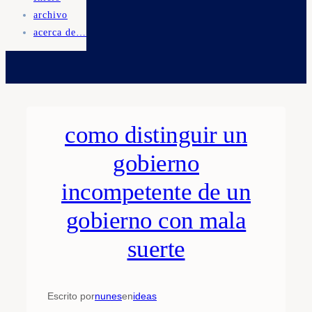
archivo
acerca de…
como distinguir un
gobierno
incompetente de un
gobierno con mala
suerte
Escrito por
nunes
en
ideas