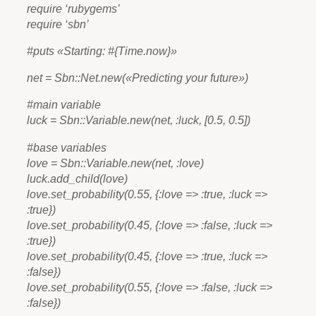
require ‘rubygems’
require ‘sbn’
#puts «Starting: #{Time.now}»
net = Sbn::Net.new(«Predicting your future»)
#main variable
luck = Sbn::Variable.new(net, :luck, [0.5, 0.5])
#base variables
love = Sbn::Variable.new(net, :love)
luck.add_child(love)
love.set_probability(0.55, {:love => :true, :luck =>
:true})
love.set_probability(0.45, {:love => :false, :luck =>
:true})
love.set_probability(0.45, {:love => :true, :luck =>
:false})
love.set_probability(0.55, {:love => :false, :luck =>
:false})