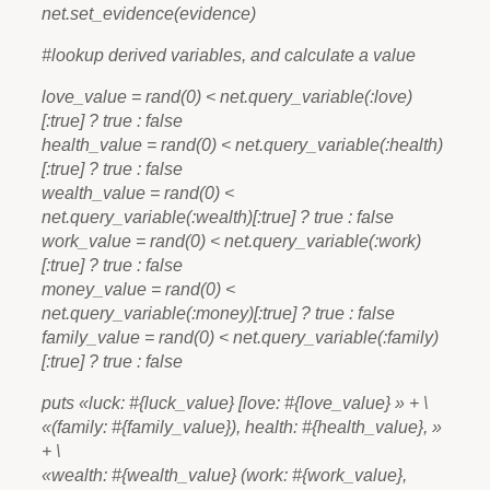
net.set_evidence(evidence)
#lookup derived variables, and calculate a value
love_value = rand(0) < net.query_variable(:love)
[:true] ? true : false
health_value = rand(0) < net.query_variable(:health)
[:true] ? true : false
wealth_value = rand(0) <
net.query_variable(:wealth)[:true] ? true : false
work_value = rand(0) < net.query_variable(:work)
[:true] ? true : false
money_value = rand(0) <
net.query_variable(:money)[:true] ? true : false
family_value = rand(0) < net.query_variable(:family)
[:true] ? true : false
puts «luck: #{luck_value} [love: #{love_value} » + \
«(family: #{family_value}), health: #{health_value}, »
+ \
«wealth: #{wealth_value} (work: #{work_value},