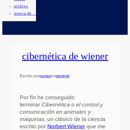
archivo
acerca de…
cibernética de wiener
Escrito por
nunes
en
general
Por fín he conseguido
terminar
Cibernética o el control y
comunicación en animales y
máquinas,
un clásico de la ciencia
escrito por
Norbert Wiener
que me