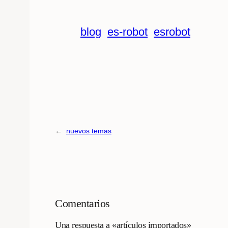
blog
es-robot
esrobot
←
nuevos temas
Comentarios
Una respuesta a «artículos importados»