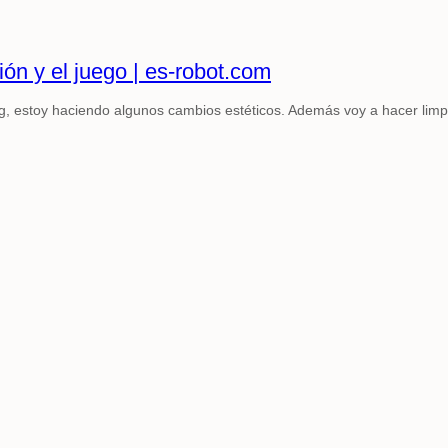
ión y el juego | es-robot.com
log, estoy haciendo algunos cambios estéticos. Además voy a hacer limp