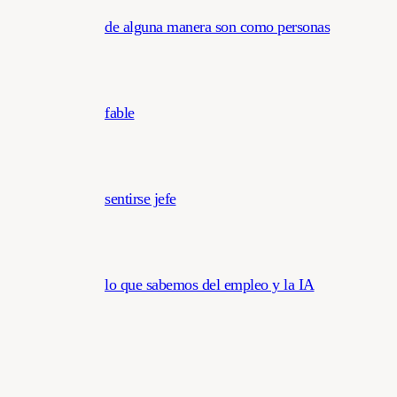
de alguna manera son como personas
fable
sentirse jefe
lo que sabemos del empleo y la IA