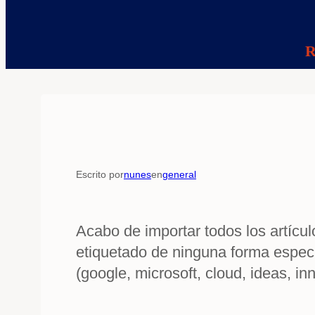
R
Escrito por
nunes
en
general
Acabo de importar todos los artícu
etiquetado de ninguna forma especia
(google, microsoft, cloud, ideas, in