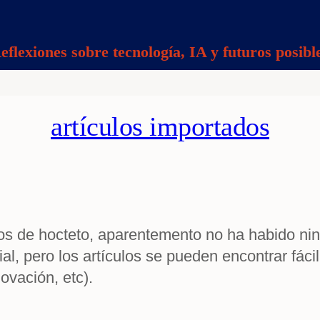
eflexiones sobre tecnología, IA y futuros posibl
artículos importados
los de hocteto, aparentemento no ha habido nin
l, pero los artículos se pueden encontrar fáci
novación, etc).