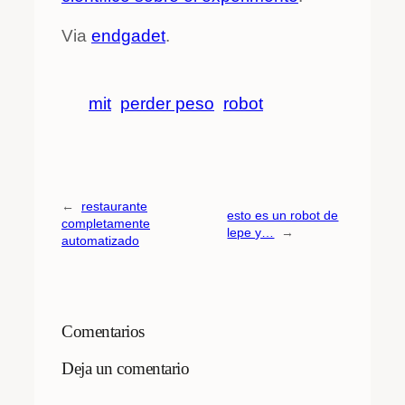
Via
endgadet
.
mit
perder peso
robot
←
restaurante
esto es un robot de
completamente
lepe y…
→
automatizado
Comentarios
Deja un comentario