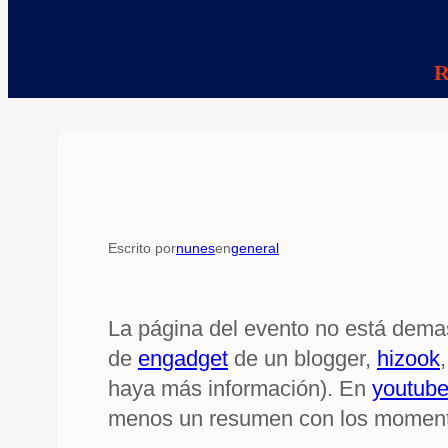
R
Escrito por
nunes
en
general
La página del evento no está demas
de
engadget
de un blogger,
hizook
haya más información). En
youtub
menos un resumen con los momento 