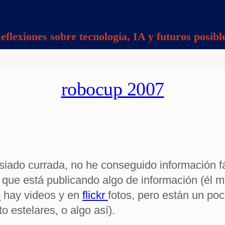
eflexiones sobre tecnología, IA y futuros posibl
robocup 2007
iado currada, no he conseguido información fá
, que está publicando algo de información (él 
e
hay videos y en
flickr
fotos, pero están un poc
estelares, o algo así).