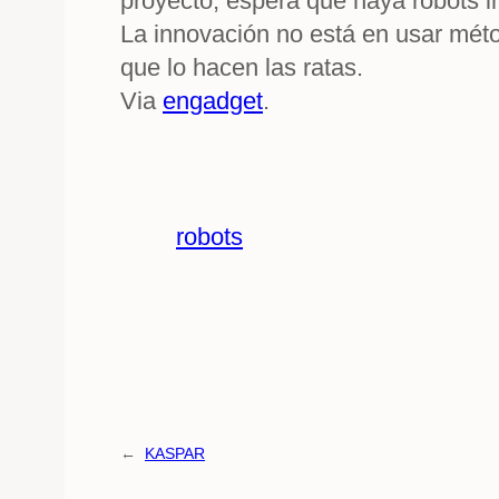
proyecto, espera que haya robots i
La innovación no está en usar méto
que lo hacen las ratas.
Via
engadget
.
robots
←
KASPAR