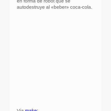
en forma de robot que se
autodestruye al «beber» coca-cola.
Via
make: