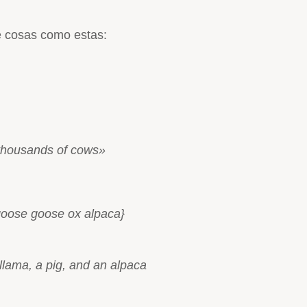
te cosas como estas:
«thousands of cows»
goose goose ox alpaca}
 llama, a pig, and an alpaca