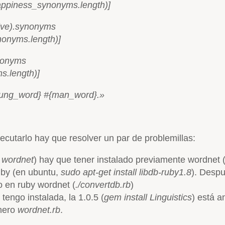
ppiness_synonyms.length)]
ive).synonyms
onyms.length)]
nonyms
.length)]
oung_word} #{man_word}.»
cutarlo hay que resolver un par de problemillas:
l wordnet
) hay que tener instalado previamente wordnet
ruby (en ubuntu,
sudo apt-get install libdb-ruby1.8
). Despu
o en ruby wordnet (
./convertdb.rb
)
tengo instalada, la 1.0.5 (
gem install Linguistics
) está a
chero
wordnet.rb
.