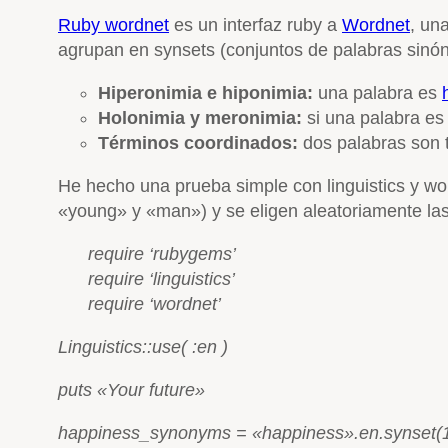
Ruby wordnet
es un interfaz ruby a
Wordnet
, un
agrupan en synsets (conjuntos de palabras sinóni
Hiperonimia e hiponimia:
una palabra es
Holonimia y meronimia:
si una palabra es 
Términos coordinados:
dos palabras son 
He hecho una prueba simple con linguistics y w
«young» y «man») y se eligen aleatoriamente las
require ‘rubygems’
require ‘linguistics’
require ‘wordnet’
Linguistics::use( :en )
puts «Your future»
happiness_synonyms = «happiness».en.synset(