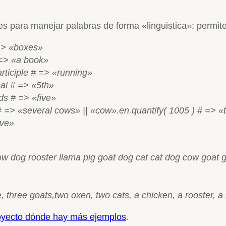
des para manejar palabras de forma «linguistica»: permi
=> «boxes»
=> «a book»
rticiple # => «running»
nal # => «5th»
s # => «five»
# => «several cows» || «cow».en.quantify( 1005 ) # => 
ave»
 dog rooster llama pig goat dog cat cat dog cow goat 
 three goats,two oxen, two cats, a chicken, a rooster, a
royecto dónde hay más ejemplos
.