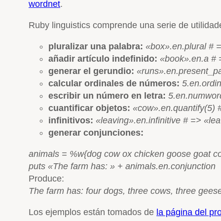
wordnet
.
Ruby linguistics comprende una serie de utilida
pluralizar una palabra:
«box».en.plural # 
añadir artículo indefinido:
«book»
.
en
.
a
# 
generar el gerundio:
«runs».en.present_pa
calcular ordinales de números:
5.en.ordi
escribir un número en letra:
5.en.numword
cuantificar objetos:
«cow».en.quantify(5) 
infinitivos:
«leaving».en.infinitive # => «le
generar conjunciones:
animals = %w{dog cow ox chicken goose goat cow
puts «The farm has: » + animals.en.conjunction
Produce:
The farm has: four dogs, three cows, three geese,
Los ejemplos están tomados de
la página del p