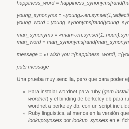
happiness_word = happiness_synonyms[rand(ha
young_synonyms = «young».en.synset(1,:adject
young_word = young_synonyms[rand(young_syn
man_synonyms = «man».en.synset(1,:noun).sy
man_word = man_synonyms[rand(man_synonyms
message = «I wish you #{happiness_word}, #{y
puts message
Una prueba muy sencilla, pero que para poder eje
Para instalar wordnet para ruby (
gem instal
wordnet
) y el binding de berkeley db para 
wordnet a berkeley db, con un script incluid
Ruby linguistics, al menos en la versión que 
lookupSynsets
por
lookup_synsets
en el fi