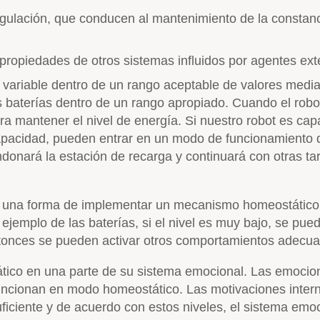
ulación, que conducen al mantenimiento de la constanc
propiedades de otros sistemas influidos por agentes exte
 variable dentro de un rango aceptable de valores media
las baterías dentro de un rango apropiado. Cuando el rob
a mantener el nivel de energía. Si nuestro robot es cap
capacidad, pueden entrar en un modo de funcionamiento d
bandonará la estación de recarga y continuará con otras
va, una forma de implementar un mecanismo homeostático
jemplo de las baterías, si el nivel es muy bajo, se pue
ntonces se pueden activar otros comportamientos adecuad
ico en una parte de su sistema emocional. Las emocion
uncionan en modo homeostático. Las motivaciones internas
ficiente y de acuerdo con estos niveles, el sistema em