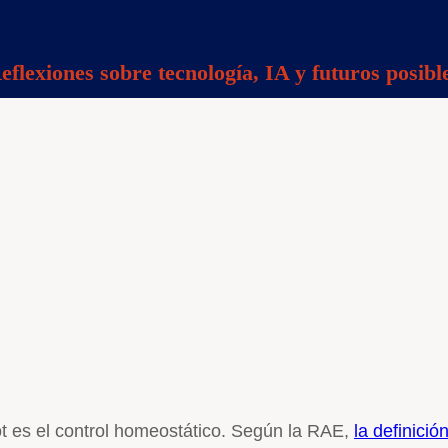
eflexiones sobre tecnología, IA y futuros posibl
ot es el control homeostático. Según la RAE,
la definició