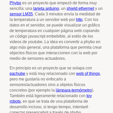
Phybo
es un proyecto que empezó de forma muy
sencilla: una
tarjeta arduino
, un
shield ethermet
y un
sensor LM35
. Cada 3 minutos envía la medidad de
la temperatura a un servidor web por
http
. Con los
datos en el servidor, se puede visualizar un gráfico
de temperatura en cualquier página web copiando
un código javascript embebible, al estilo de los
videos de youtube. La idea es convertir a phybo en
algo más general, una plataforma que permita crear
objectos físicos que interaccionen con la web por
medio de sensores-actuadores.
En principio es un proyecto que se solapa con
pachube
y está muy relacionado con
web of things
,
pero me gustaría no enfocarlo a
sensores/actuadores sino a objetos físicos
concretos (por ejemplo la
lámpara-termómetro
).
También está ligeramente relacionado con
toy
robots
, en que se trata de una plataforma de
desarrollo incluso, si tengo tiempo, intentaré
conectar presencebot a través de phybo.