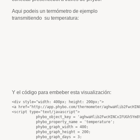
Aqui podeis un termómetro de ejemplo
transmitiendo su temperatura:
Y el código para embeber esta visualización:
<div style="width: 400px; height: 200px;">

<a href="http://app.phybo.com/thermometer/aghwaHlib2FwcHINC
<script type="text/javascript">

           phybo_object_key = 'aghwaHlib2FwcHINCxIFUGh5Ym8Y
           phybo_property_name = 'temperature';

           phybo_graph_width = 400;

           phybo_graph_height = 200;
