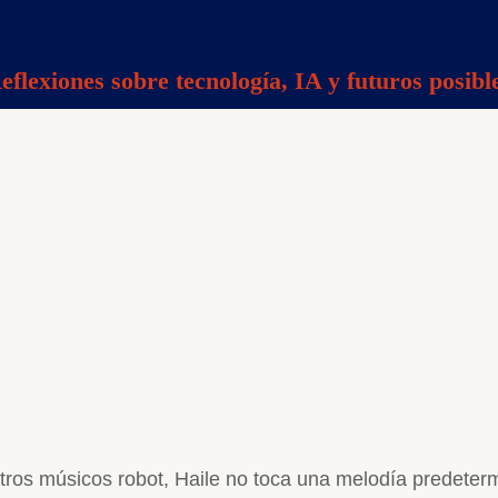
eflexiones sobre tecnología, IA y futuros posibl
 otros músicos robot, Haile no toca una melodía predete