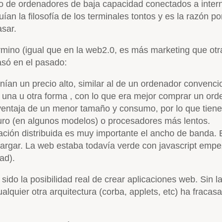
 uso de ordenadores de baja capacidad conectados a inter
ían la filosofía de los terminales tontos y es la razón 
sar.
ino (igual que en la web2.0, es más marketing que otra 
asó en el pasado:
an un precio alto, similar al de un ordenador convencion
una u otra forma , con lo que era mejor comprar un ord
 ventaja de un menor tamaño y consumo, por lo que tienen
duro (en algunos modelos) o procesadores más lentos.
ión distribuida es muy importante el ancho de banda. E
scargar. La web estaba todavía verde con javascript emp
ad).
sido la posibilidad real de crear aplicaciones web. Sin 
quier otra arquitectura (corba, applets, etc) ha fracasa