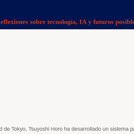
eflexiones sobre tecnología, IA y futuros posibl
ad de Tokyo, Tsuyoshi Horo ha desarrollado un sistema pa