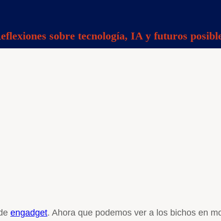
eflexiones sobre tecnología, IA y futuros posibl
 de
engadget
. Ahora que podemos ver a los bichos en m