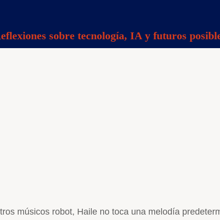
eflexiones sobre tecnología, IA y futuros posibl
 otros músicos robot, Haile no toca una melodía predete