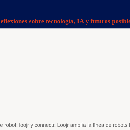
eflexiones sobre tecnología, IA y futuros posibl
obot: loojr y connectr. Loojr amplía la línea de robots 