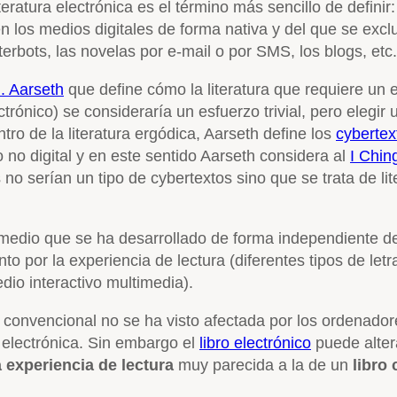
iteratura electrónica es el término más sencillo de defini
en los medios digitales de forma nativa y del que se excl
tterbots, las novelas por e-mail o por SMS, los blogs, etc.
. Aarseth
que define cómo la literatura que requiere un es
ctrónico) se consideraría un esfuerzo trivial, pero elegi
ntro de la literatura ergódica, Aarseth define los
cybertex
o no digital y en este sentido Aarseth considera al
I Chin
s no serían un tipo de cybertextos sino que se trata de l
o medio que se ha desarrollado de forma independiente de
nto por la experiencia de lectura (diferentes tipos de letr
dio interactivo multimedia).
a convencional no se ha visto afectada por los ordenador
a electrónica. Sin embargo el
libro electrónico
puede alter
 experiencia de lectura
muy parecida a la de un
libro