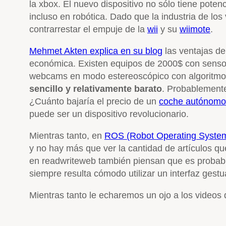
la xbox. El nuevo dispositivo no sólo tiene pote
incluso en robótica. Dado que la industria de lo
contrarrestar el empuje de la
wii
y su
wiimote
.
Mehmet Akten explica en su blog
las ventajas de
económica. Existen equipos de 2000$ con sensor
webcams en modo estereoscópico con algoritmos 
sencillo y relativamente barato
. Probablemente
¿Cuánto bajaría el precio de un
coche autónomo 
puede ser un dispositivo revolucionario.
Mientras tanto, en
ROS (Robot Operating Syste
y no hay más que ver la cantidad de artículos q
en readwriteweb también piensan que es proba
siempre resulta cómodo utilizar un interfaz gestu
Mientras tanto le echaremos un ojo a los videos