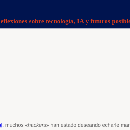
eflexiones sobre tecnología, IA y futuros posibl
l
, muchos «
hackers
» han estado deseando echarle mano