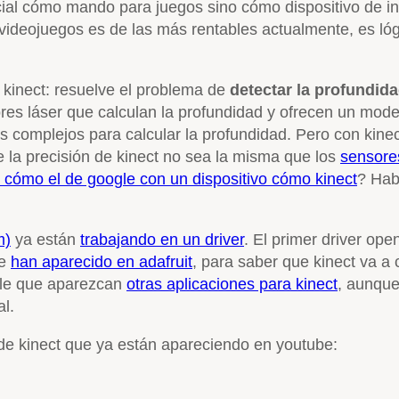
ncial cómo mando para juegos sino cómo dispositivo de in
s videojuegos es de las más rentables actualmente, es ló
 kinect: resuelve el problema de
detectar la profundid
es láser que calculan la profundidad y ofrecen un mode
complejos para calcular la profundidad. Pero con kinec
 la precisión de kinect no sea la misma que los
sensores
cómo el de google con un dispositivo cómo kinect
? Hab
m)
ya están
trabajando en un driver
. El primer driver ope
ue
han aparecido en adafruit
, para saber que kinect va a 
ble que aparezcan
otras aplicaciones para kinect
, aunque
al.
 de kinect que ya están apareciendo en youtube: