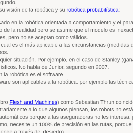
egundo.
su visión de la robótica y su
robótica probabilística
:
sado en la robótica orientada a comportamiento y el para
lo de la realidad pero se asume que el modelo es inexact
es, pero no se aceptan como válidos.
 cual es el más aplicable a las circunstancias (medidas 
sos.
lquier situación. Por ejemplo, en el caso de Stanley (g
ísticos. No habla de Junior, segundo en 2007.
 la robótica es el software.
are son aplicables a la robótica, por ejemplo las técnica
ibro
Flesh and Machines
) como Sebastian Thrun coincide
trariamente a lo que algunos piensan, los robots no est
 automáticos porque a las aseguradoras no les interesa, 
, necesite un 100% de precisión en las rutas, porque un
lenge a través del desierto).