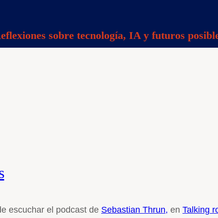
eflexiones sobre tecnología, IA y futuros posibl
s
de escuchar el podcast de
Sebastian Thrun,
en
Talking r