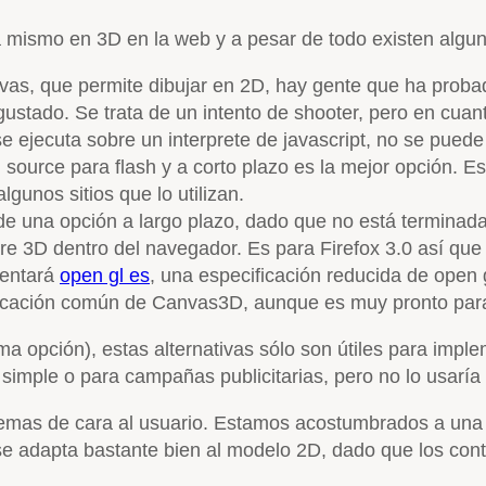
mismo en 3D en la web y a pesar de todo existen alguna
vas, que permite dibujar en 2D, hay gente que ha proba
stado. Se trata de un intento de shooter, pero en cuant
 ejecuta sobre un interprete de javascript, no se puede
ource para flash y a corto plazo es la mejor opción. Es
gunos sitios que lo utilizan.
de una opción a largo plazo, dado que no está terminad
e 3D dentro del navegador. Es para Firefox 3.0 así que
mentará
open gl es
, una especificación reducida de open 
ificación común de Canvas3D, aunque es muy pronto para
ma opción), estas alternativas sólo son útiles para imple
 simple o para campañas publicitarias, pero no lo usar
emas de cara al usuario. Estamos acostumbrados a una
se adapta bastante bien al modelo 2D, dado que los cont