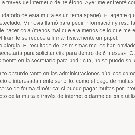
 través de internet o del teléfono. Ayer me enfrenté co
caudatorio de esta multa es un tema aparte). El agente qu
etectado. Mi novia llamó para pedir información y resulta
s de hacer cola (menos mal que era menos de lo que me e
el trámite se reduce a firmar físicamente un papel.
lergia. El resultado de las mismas me los han enviado
ecretaría para solicitar cita para dentro de 6 meses». Ot
ente en la secretaría para pedir cita, no se puede solicit
ite absurdo tanto en las administraciones públicas có
io o interesadamente sencillo, cómo el pago de multas a 
cerse de forma simétrica: si puedo pagar multas por inte
foto de la multa a través de internet o darme de baja utili