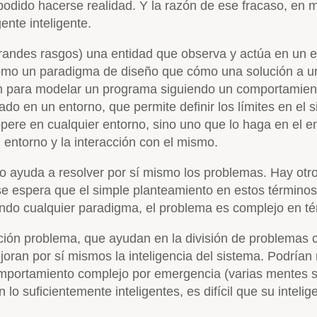
 podido hacerse realidad. Y la razón de ese fracaso, en mi
ente inteligente.
 grandes rasgos) una entidad que observa y actúa en un e
cómo un paradigma de diseño que cómo una solución a 
n para modelar un programa siguiendo un comportamiento
do en un entorno, que permite definir los límites en el 
pere en cualquier entorno, sino uno que lo haga en el e
l entorno y la interacción con el mismo.
 ayuda a resolver por sí mismo los problemas. Hay otro 
e espera que el simple planteamiento en estos términos 
ndo cualquier paradigma, el problema es complejo en té
ón problema, que ayudan en la división de problemas co
ran por sí mismos la inteligencia del sistema. Podrían m
comportamiento complejo por emergencia (varias mentes 
lo suficientemente inteligentes, es difícil que su intelig