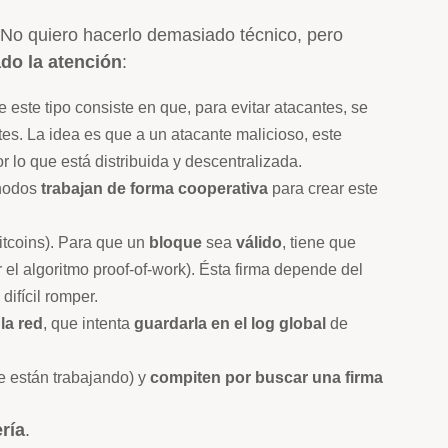
 No quiero hacerlo demasiado técnico, pero
ado la atención
:
e este tipo consiste en que, para evitar atacantes, se
tes. La idea es que a un atacante malicioso, este
r lo que está distribuida y descentralizada.
 nodos
trabajan de forma cooperativa
para crear este
itcoins). Para que un
bloque
sea
válido
, tiene que
 el algoritmo proof-of-work). Ésta firma depende del
ifícil romper.
 la red
, que intenta
guardarla en el log global
de
e están trabajando) y
compiten por buscar una firma
ería
.