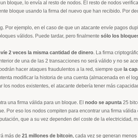
 bloque, lo envía al resto de nodos. El resto de nodos verifican
iente bloque usando la firma del nuevo que han recibido. Por d
g. Por ejemplo, en el caso de que un atacante envíe pagos duplic
loques válidos. Puede tardar, pero finalmente
sólo los bloque
víe 2 veces la misma cantidad de dinero
. La firma criptográ
nterior de una de las 2 transacciones no será válido y no se acep
 podrán hacer ataques fraudulentos a la red, siempre que
la cap
intenta modificar la historia de una cuenta (almacenada en el log
ar los nodos existentes, el atacante debería tener más capacida
ra una firma válida para un bloque. El
nodo
se apunta
25 bit
ue. Por eso los nodos compiten para encontrar una firma válida
utación, que a su vez dependen del coste de la electricidad, m
brá más de
21 millones de bitcoin
, cada vez se generan menos b