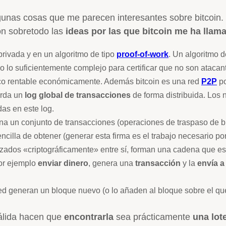
gunas cosas que me parecen interesantes sobre bitcoin.
on sobretodo las
ideas por las que bitcoin me ha llam
privada y en un algoritmo de tipo
proof-of-work
. Un algoritmo d
lo lo suficientemente complejo para certificar que no son atacan
poco rentable económicamente. Además bitcoin es una red
P2P
po
arda un
log global de transacciones
de forma distribuida. Los
das en este log.
na un conjunto de transacciones (operaciones de traspaso de b
cilla de obtener (generar esta firma es el trabajo necesario por
azados «criptográficamente» entre sí, forman una cadena que es d
por ejemplo
enviar dinero
, genera una
transacción
y la
envía a
ed generan un bloque nuevo (o lo añaden al bloque sobre el qu
válida hacen que
encontrarla
sea prácticamente
una lot