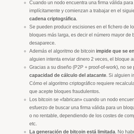
Cuando un nodo encuentra una firma válida para un
implícitamente y comienzan a trabajar en el sigu
cadena criptográfica
.
Se pueden producir escisiones en el fichero de lo
bloques más larga, es decir el número mayor de b
desaparece.
Además el algoritmo de bitcoin
impide que se en
alguien intenta enviar dinero 2 veces, el bloque a
Gracias a su diseño (P2P + proof-of-work), no se
capacidad de cálculo del atacante
. Si alguien 
Cómo el algoritmo criptográfico requiere recalcul
que acepte bloques fraudulentos.
Los bitcoin se «fabrican» cuando un nodo encuent
esfuerzo de buscar una firma válida para un bloq
o no rentable, dependiendo de los costes de comp
etc.
La generación de bitcoin está limitada
. No ha