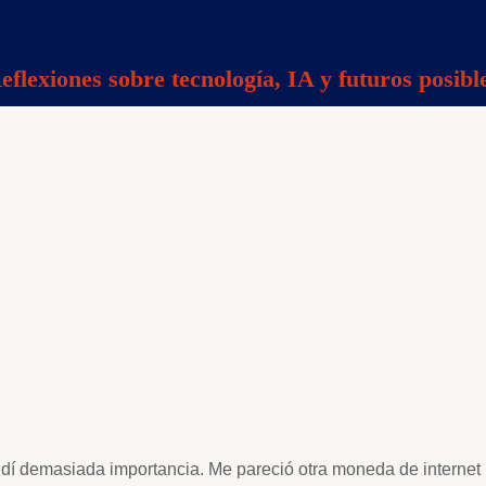
eflexiones sobre tecnología, IA y futuros posibl
 dí demasiada importancia. Me pareció otra moneda de internet