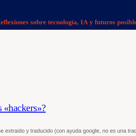
eflexiones sobre tecnología, IA y futuros posibl
s «hackers»?
e extraido y traducido (con ayuda google, no es una tra