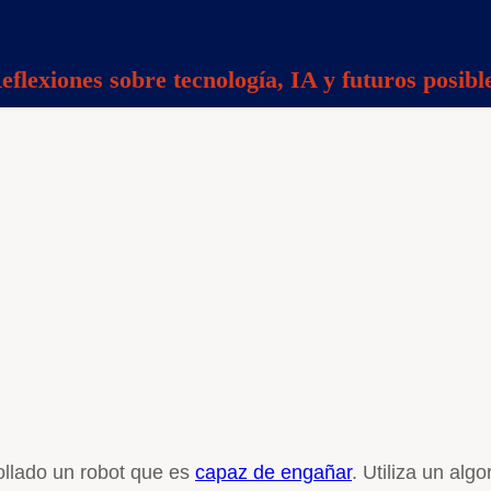
eflexiones sobre tecnología, IA y futuros posibl
llado un robot que es
capaz de engañar
. Utiliza un al