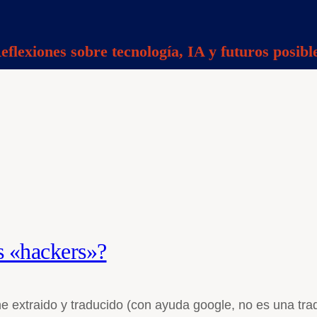
eflexiones sobre tecnología, IA y futuros posibl
s «hackers»?
e extraido y traducido (con ayuda google, no es una tra